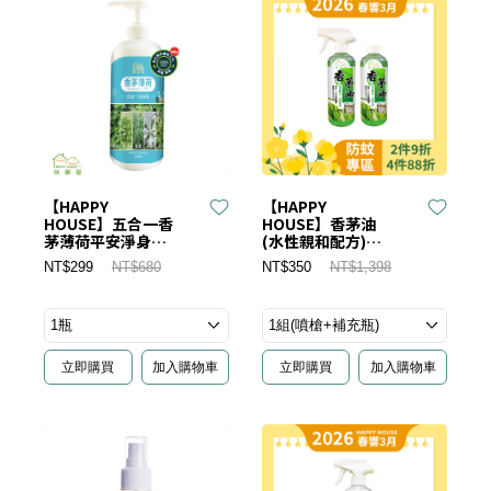
【HAPPY
【HAPPY
HOUSE】五合一香
HOUSE】香茅油
茅薄荷平安淨身沐
(水性親和配方)
浴乳_1000ML
450ML一組(正品
NT$299
NT$680
NT$350
NT$1,398
+補充瓶)
立即購買
加入購物車
立即購買
加入購物車