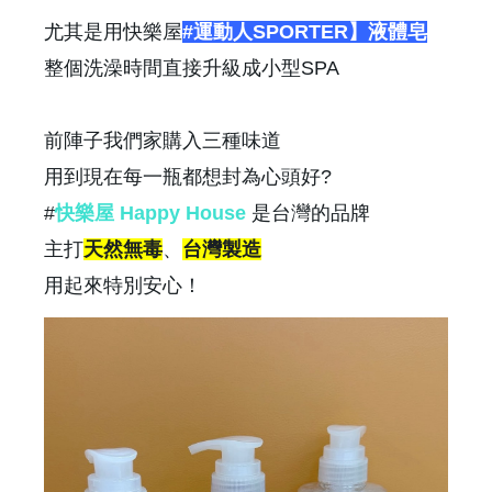
尤其是用快樂屋
#運動人SPORTER】液體皂
整個洗澡時間直接升級成小型SPA
前陣子我們家購入三種味道
用到現在每一瓶都想封為心頭好?
#
快樂屋 Happy House
是台灣的品牌
主打
天然無毒
、
台灣製造
用起來特別安心！