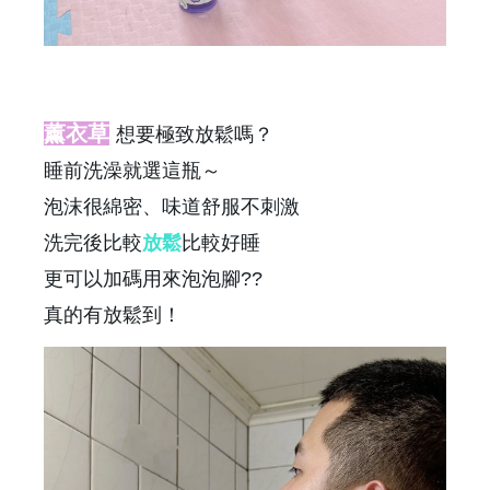
薰衣草
想要極致放鬆嗎？
睡前洗澡就選這瓶～
泡沫很綿密、味道舒服不刺激
洗完後比較
放鬆
比較好睡
更可以加碼用來泡泡腳??
真的有放鬆到！