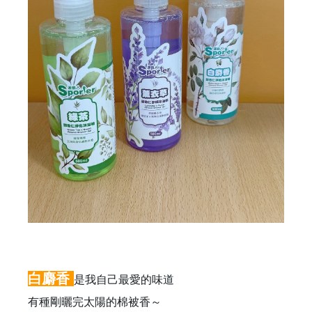
白麝香
是我自己最愛的味道
有種剛曬完太陽的棉被香～