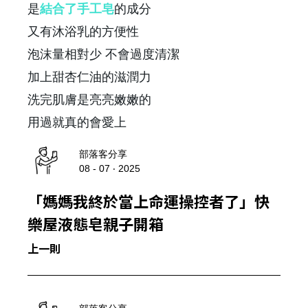
是
結合了手工皂
的成分
又有沐浴乳的方便性
泡沫量相對少 不會過度清潔
加上甜杏仁油的滋潤力
洗完肌膚是亮亮嫩嫩的
用過就真的會愛上
部落客分享
08 - 07 ‧ 2025
「媽媽我終於當上命運操控者了」快
樂屋液態皂親子開箱
上一則