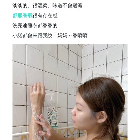
淡淡的、很溫柔、味道不會過濃
舒服香氣
很有存在感
洗完連睡衣都香香的
小諾都會來蹭我說：媽媽～香噴噴