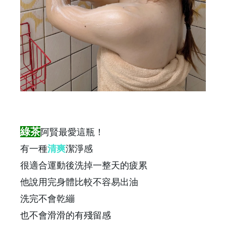
綠茶
阿賢最愛這瓶！
有一種
清爽
潔淨感
很適合運動後洗掉一整天的疲累
他說用完身體比較不容易出油
洗完不會乾繃
也不會滑滑的有殘留感