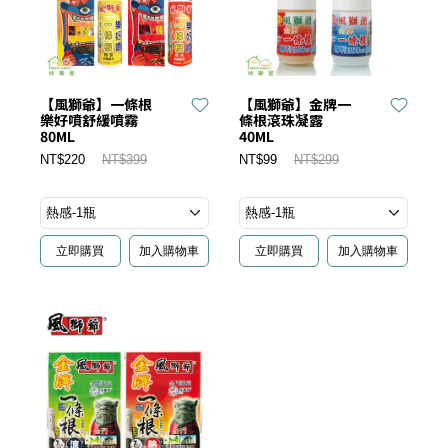
【風獅爺】一條根
【風獅爺】金牌一
樂好噴舒緩噴霧
條根滾珠凝露
80ML
40ML
NT$220
NT$399
NT$99
NT$299
立即購買
加入購物車
立即購買
加入購物車