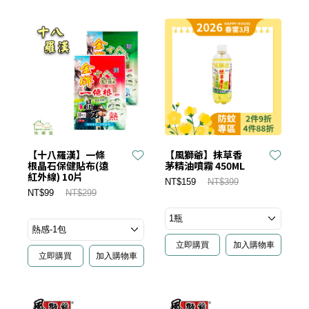
【十八羅漢】一條
【風獅爺】抹草香
根晶石保健貼布(遠
茅精油噴霧 450ML
紅外線) 10片
NT$159
NT$399
NT$99
NT$299
立即購買
加入購物車
立即購買
加入購物車